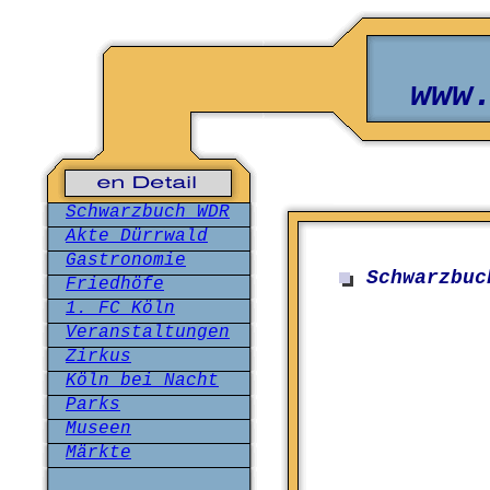
www
Schwarzbuch WDR
Akte Dürrwald
Gastronomie
Schwarzbuc
Friedhöfe
1. FC Köln
Veranstaltungen
Zirkus
Köln bei Nacht
Parks
Museen
Märkte