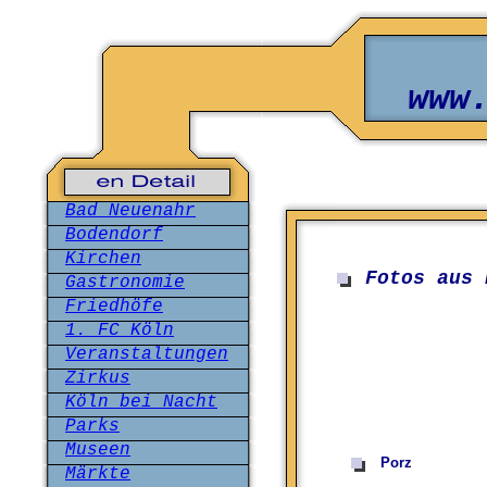
www
Bad Neuenahr
Bodendorf
Kirchen
Fotos aus 
Gastronomie
Friedhöfe
1. FC Köln
Veranstaltungen
Zirkus
Köln bei Nacht
Parks
Museen
Porz
Märkte