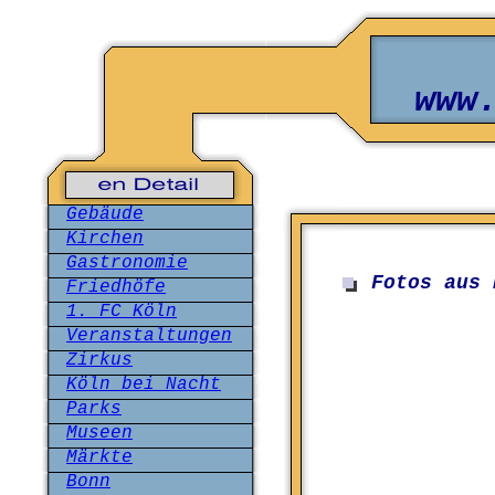
www
Gebäude
Kirchen
Gastronomie
Fotos aus 
Friedhöfe
1. FC Köln
Veranstaltungen
Zirkus
Köln bei Nacht
Parks
Museen
Märkte
Bonn